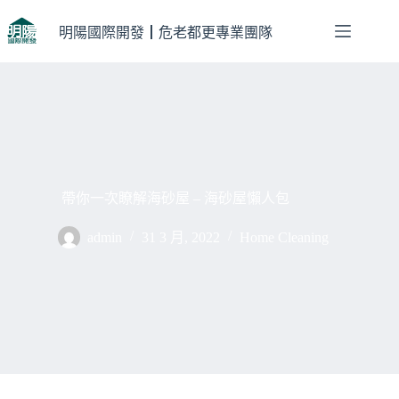
跳
至
明陽國際開發┃危老都更專業團隊
主
要
內
容
帶你一次瞭解海砂屋 – 海砂屋懶人包
admin
31 3 月, 2022
Home Cleaning