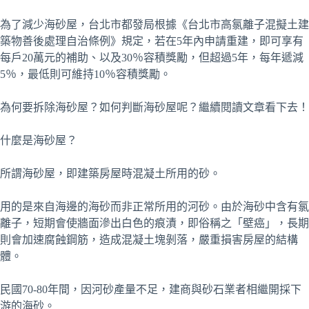
為了減少海砂屋，台北市都發局根據《台北市高氯離子混擬土建
築物善後處理自治條例》規定，若在5年內申請重建，即可享有
每戶20萬元的補助、以及30％容積獎勵，但超過5年，每年遞減
5％，最低則可維持10％容積獎勵。
為何要拆除海砂屋？如何判斷海砂屋呢？繼續閱讀文章看下去！
什麼是海砂屋？
所謂海砂屋，即建築房屋時混凝土所用的砂。
用的是來自海邊的海砂而非正常所用的河砂。由於海砂中含有氯
離子，短期會使牆面滲出白色的痕漬，即俗稱之「壁癌」，長期
則會加速腐蝕鋼筋，造成混凝土塊剝落，嚴重損害房屋的結構
體。
民國70-80年間，因河砂產量不足，建商與砂石業者相繼開採下
游的海砂。