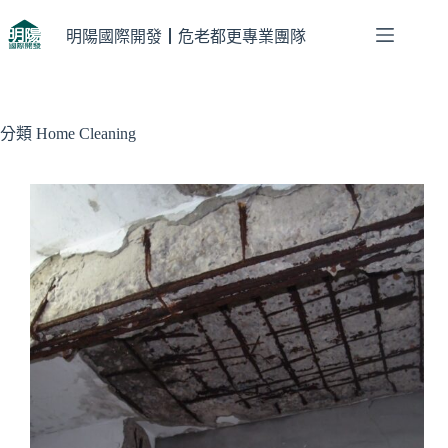
跳
至
明陽國際開發┃危老都更專業團隊
主
要
內
容
分類
Home Cleaning