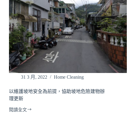
砂
屋
懶
人
包
31 3 月, 2022
Home Cleaning
以維護坡地安全為前提，協助坡地危險建物辦
理更新
閱讀全文
以
維
護
坡