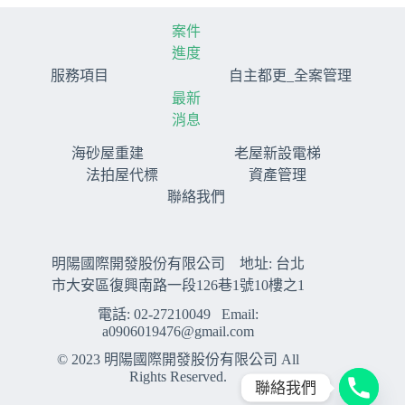
地
安
案件
全
進度
為
服務項目
自主都更_全案管理
前
最新
提，
消息
協
助
海砂屋重建
老屋新設電梯
坡
法拍屋代標
資產管理
地
聯絡我們
危
險
建
物
明陽國際開發股份有限公司 地址: 台北
辦
市大安區復興南路一段126巷1號10樓之1
理
電話: 02-27210049 Email:
更
a0906019476@gmail.com
新
© 2023 明陽國際開發股份有限公司 All
Rights Reserved.
聯絡我們