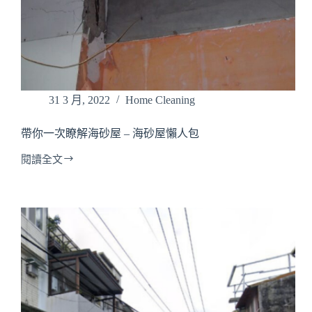
31 3 月, 2022
Home Cleaning
帶你一次瞭解海砂屋 – 海砂屋懶人包
閱讀全文
帶
你
一
次
瞭
解
海
砂
屋
–
海