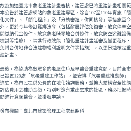
故為加速臺北市危老重建計畫審核，建管處已將重建計畫相關範
本公告於建管處網站的危老重建專區，除自107至110年實施「簡
化文件」、「簡化程序」及「分軌審准，併同核發」等措施至今
外，更於今年修訂鬆綁法令（包括耐震評估免複審、放寬停車空
間繳納代金條件、放寬危老畸零地合併條件、放寬防空避難設備
檢討等措施）、精進行政效能（簡化重建計畫延審及變更程序、
免附合併地非合法建物權利證明文件等措施），以更迅速核定重
建計畫。
最後，為協助為數眾多的老屋住戶及早整合重建意願，目前全市
已設置120處「危老重建工作站」，並安排「危老重建推動師」
進駐，為市民提供免費的在地化諮詢服務，並擴大結構安全性能
評估費用之補助金額，特別呼籲有重建需求的社區，務必把握時
間進行意願整合，並掛號申請。
發布機關：臺北市建築管理工程處建照科