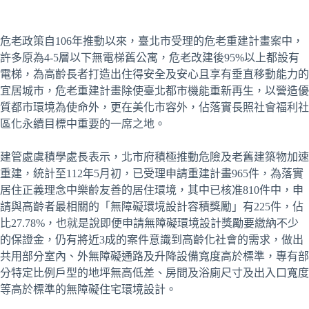
危老政策自106年推動以來，臺北市受理的危老重建計畫案中，
許多原為4-5層以下無電梯舊公寓，危老改建後95%以上都設有
電梯，為高齡長者打造出住得安全及安心且享有垂直移動能力的
宜居城市，危老重建計畫除使臺北都市機能重新再生，以營造優
質都市環境為使命外，更在美化市容外，佔落實長照社會福利社
區化永續目標中重要的一席之地。
建管處虞積學處長表示，北市府積極推動危險及老舊建築物加速
重建，統計至112年5月初，已受理申請重建計畫965件，為落實
居住正義理念中樂齡友善的居住環境，其中已核准810件中，申
請與高齡者最相關的「無障礙環境設計容積獎勵」有225件，佔
比27.78%，也就是說即便申請無障礙環境設計獎勵要繳納不少
的保證金，仍有將近3成的案件意識到高齡化社會的需求，做出
共用部分室內、外無障礙通路及升降設備寬度高於標準，專有部
分特定比例戶型的地坪無高低差、房間及浴廁尺寸及出入口寬度
等高於標準的無障礙住宅環境設計。