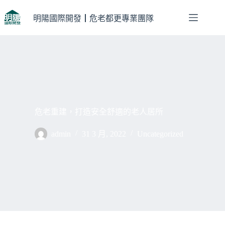
跳
至
明陽國際開發┃危老都更專業團隊
主
要
內
容
危老重建，打造安全舒適的老人居所
admin
31 3 月, 2022
Uncategorized